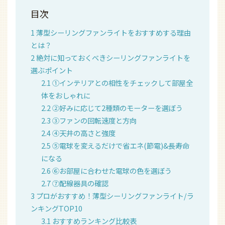
目次
1
薄型シーリングファンライトをおすすめする理由
とは？
2
絶対に知っておくべきシーリングファンライトを
選ぶポイント
2.1
①インテリアとの相性をチェックして部屋全
体をおしゃれに
2.2
②好みに応じて2種類のモーターを選ぼう
2.3
③ファンの回転速度と方向
2.4
④天井の高さと強度
2.5
⑤電球を変えるだけで省エネ(節電)&長寿命
になる
2.6
⑥お部屋に合わせた電球の色を選ぼう
2.7
⑦配線器具の確認
3
プロがおすすめ！薄型シーリングファンライト/ラ
ンキングTOP10
3.1
おすすめランキング比較表