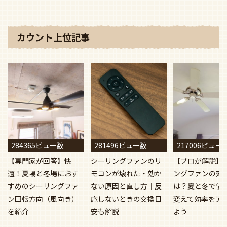
カウント上位記事
284365ビュー数
281496ビュー数
217006ビュー
【専門家が回答】快
シーリングファンのリ
【プロが解説】
適！夏場と冬場におす
モコンが壊れた・効か
ングファンの効
すめのシーリングファ
ない原因と直し方｜反
は？夏と冬で使
ン回転方向（風向き）
応しないときの交換目
変えて効率をア
を紹介
安も解説
よう